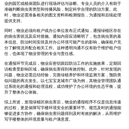
业的园艺或植保团队进行现场评估与诊断。专业人员的介入有助于
准确判断病虫害类型和传播风险，制定科学合理的防治方案。此
时，物业还需准备相关的图文资料和检测报告，为通报和后续处理
提供支持。
同时，物业必须向租户或办公单位发布正式通知，通报绿植区存在
的病虫害状况及应对措施。通知内容应清晰明了，包含病虫害的基
本信息、防治时间安排及对办公环境可能产生的影响，确保租户充
分了解情况并配合相关工作。这种透明沟通不仅有助于维护租户信
任，也体现了物业管理的专业与责任感。
在通报环节完成后，物业应密切跟踪防治工作的实施效果，定期回
访检查受影响区域，确保病虫害得到有效控制。此外，针对发现的
问题，物业还需总结经验，完善绿植养护和环境监测方案，预防类
似问题的再次发生。以七宝宝龙城市广场为例，其物业管理团队通
过系统化的通报和处理流程，成功维护了办公环境的生态平衡，提
升了整体办公体验。
综上所述，发现绿植区病虫害后，物业的通报程序不仅是信息传递
的过程，更是保障写字楼环境安全的重要环节。规范及时的通报能
够促进多方协作，确保病虫害问题得到及时有效的解决，从而维护
写字楼整体的环境质量与租户满意度。