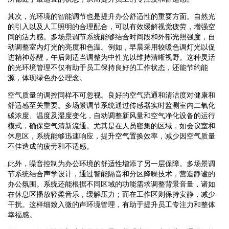
其次，光环境的智能调节也是提升办公舒适性的重要方面。自然光
的引入以及人工照明的合理配合，可以有效缓解视觉疲劳，增强空
间的活力感。多场景调节系统能够结合时间段和外部光照强度，自
动调整室内灯光的亮度和色温。例如，早晨采用较暖色调灯光以促
进精神苏醒，午后则适当调整为中性光以维持清晰视野。这种灵活
的光环境管理不仅有助于员工保持良好的工作状态，还能节约能
源，体现绿色办公理念。
空气质量的调控同样不可忽视。良好的空气流通和清洁度对健康和
舒适感至关重要。多场景调节系统通过传感器实时监测室内二氧化
碳浓度、温度及湿度变化，自动调整新风量和空气净化设备的运行
模式，确保空气清新流通。尤其是在人员密集的区域，如会议室和
休息区，系统能够迅速响应，提升空气置换效率，减少因空气质量
不佳造成的疲劳和不适感。
此外，噪音控制为办公环境的舒适性增添了另一层保障。多场景调
节系统结合声学设计，通过智能隔音和分区降噪技术，营造静谧的
办公氛围。系统还能根据不同区域的功能需求调整背景音量，诸如
在休息区播放轻柔音乐，缓解压力；而在工作区则保持安静，减少
干扰。这样细致入微的声环境管理，有助于提升员工专注力和整体
幸福感。