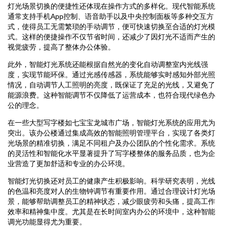
灯光场景切换的便捷性还体现在操作方式的多样化。现代智能系统
通常支持手机App控制、语音助手以及中央控制面板等多种交互方
式，使得员工无需繁琐的手动调节，便可快速切换至合适的灯光模
式。这样的便捷操作不仅节省时间，还减少了因灯光不适而产生的
视觉疲劳，提高了整体办公体验。
此外，智能灯光系统还能根据自然光的变化自动调整室内光线强
度，实现节能环保。通过光感传感器，系统能够实时感知外部光照
情况，自动调节人工照明的亮度，既保证了充足的光线，又避免了
能源浪费。这种智能调节不仅降低了运营成本，也符合现代绿色办
公的理念。
在一些大型写字楼如七宝宝龙城市广场，智能灯光系统的应用尤为
突出。该办公楼通过集成高效的智能照明管理平台，实现了各类灯
光场景的精准切换，满足不同租户及办公团队的个性化需求。系统
的灵活性和智能化水平显著提升了写字楼整体的服务品质，也为企
业营造了更加舒适和专业的办公环境。
智能灯光切换还对员工的健康产生积极影响。科学研究表明，光线
的色温和亮度对人的生物钟调节有重要作用。通过合理设计灯光场
景，能够帮助调整员工的精神状态，减少眼疲劳和头痛，提高工作
效率和精神集中度。尤其是在长时间室内办公的环境中，这种智能
调光功能显得尤为重要。